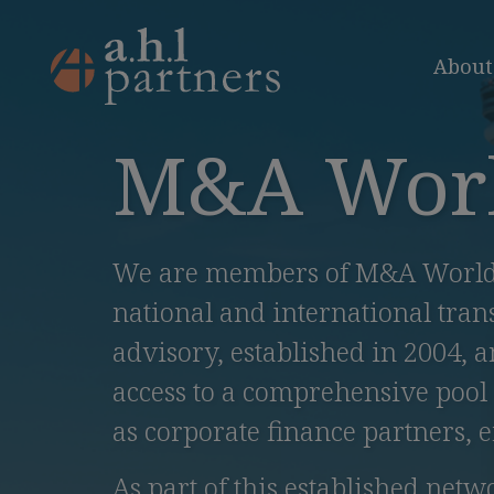
About
M&A Wor
We are members of M&A Worldwi
national and international tra
advisory, established in 2004, 
access to a comprehensive pool 
as corporate finance partners, e
As part of this established net