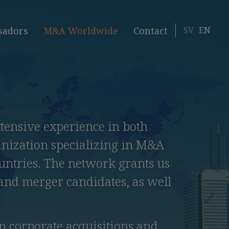
SV
EN
sadors
M&A Worldwide
Contact
ensive experience in both
anization specializing in M&A
ountries. The network grants us
 and merger candidates, as well
in corporate acquisitions and