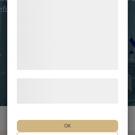
bedre brugeroplevelse, funktionalitet,
it of our clients.
statistik og marketing. Disse oplysninger
kan blive delt med annoncerings- og
analysepartnere, som kan kombinere dem
med data, du tidligere har givet dem eller
de har indsamlet gennem din brug af deres
e
tjenester. Ved at klikke på 'OK' giver du
samtykke til disse formål.
Læs mere om vores brug af cookies og
behandling af persondata på vores
hjemmeside.
OK
NØDVENDIGE
PRÆFERENCER